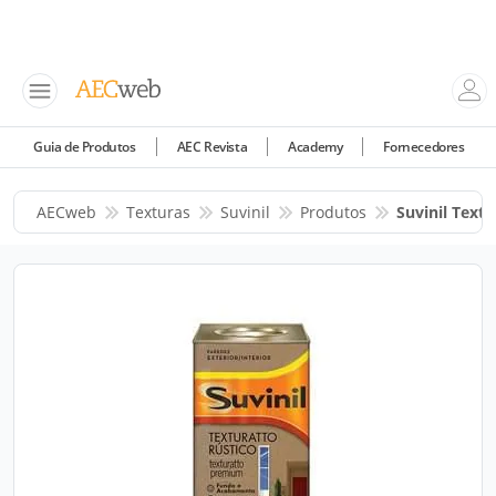
Guia de Produtos
AEC Revista
Academy
Fornecedores
AECweb
Texturas
Suvinil
Produtos
Suvinil Textu