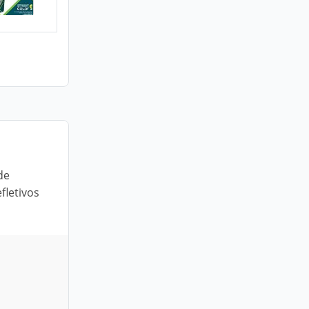
de
fletivos