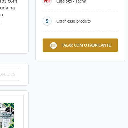
rtos com
Catálogo - Tacha
juda na
ou
a
Cotar esse produto
FALAR COM O FABRICANTE
IONADOS