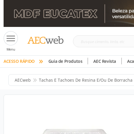
Busque
Menu
cimento,
»
tinta,
ACESSO RÁPIDO
Guia de Produtos
AEC Revista
Ac
etc
AECweb
Tachas E Tachoes De Resina E/ou De Borracha