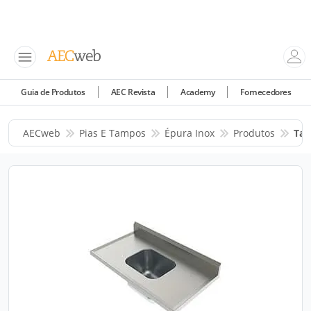
Guia de Produtos
AEC Revista
Academy
Fornecedores
AECweb
Pias E Tampos
Épura Inox
Produtos
Ta