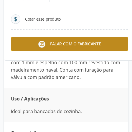
Detalhes do produto
Cotar esse produto
Descrição do Produto
Tampo com Cuba srX inox é utilizado em
FALAR COM O FABRICANTE
bancadas de cozinha. É produzido com aço inox
304, acabamento polido ou escovado em chapas
com 1 mm e espelho com 100 mm revestido com
madeiramento naval. Conta com furação para
válvula com padrão americano.
Uso / Aplicações
Ideal para bancadas de cozinha.