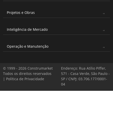
Projetos e Obras
Inteligência de Mercado
Operação e Manutenção
© 1999 - 2026 Construmarket
Endereço: Rua Atílio Piffer,
Todos os direitos reservados
571 - Casa Verde, São Paulo -
|
Política de Privacidade
SP / CNPJ: 03.706.177/0001-
04