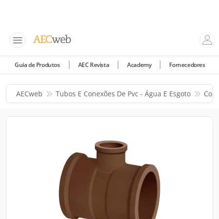
Guia de Produtos
AEC Revista
Academy
Fornecedores
AECweb
Tubos E Conexões De Pvc - Água E Esgoto
Corr