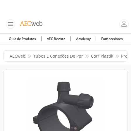
Guia de Produtos
AEC Revista
Academy
Fornecedores
AECweb
Tubos E Conexões De Ppr
Corr Plastik
Prod