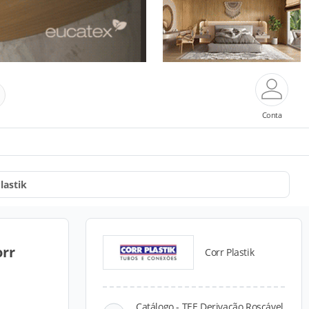
Conta
lastik
orr
Corr Plastik
Catálogo - TEE Derivação Roscável