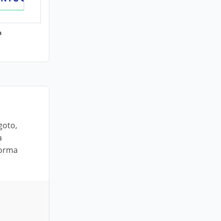
a
goto,
a
norma