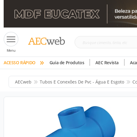
Busque
Menu
cimento,
»
tinta,
ACESSO RÁPIDO
Guia de Produtos
AEC Revista
Ac
etc
AECweb
Tubos E Conexões De Pvc - Água E Esgoto
Co