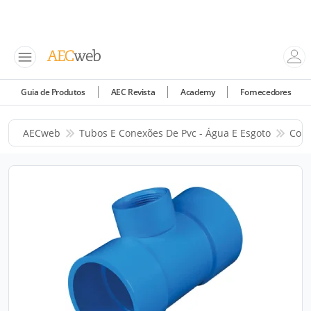
Guia de Produtos
AEC Revista
Academy
Fornecedores
AECweb
Tubos E Conexões De Pvc - Água E Esgoto
Corr