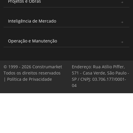
Projetos e Obras
Inteligência de Mercado
Operação e Manutenção
© 1999 - 2026 Construmarket
Endereço: Rua Atílio Piffer,
Todos os direitos reservados
571 - Casa Verde, São Paulo -
|
Política de Privacidade
SP / CNPJ: 03.706.177/0001-
04