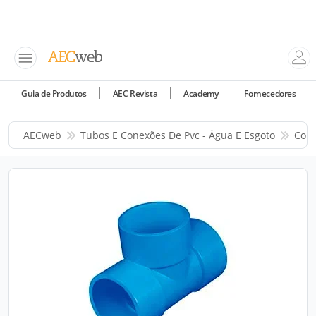
Guia de Produtos
AEC Revista
Academy
Fornecedores
AECweb
Tubos E Conexões De Pvc - Água E Esgoto
Corr