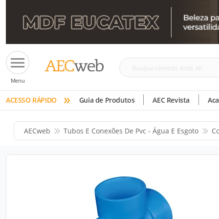
Busque
Menu
cimento,
»
tinta,
ACESSO RÁPIDO
Guia de Produtos
AEC Revista
Ac
etc
AECweb
Tubos E Conexões De Pvc - Água E Esgoto
Co