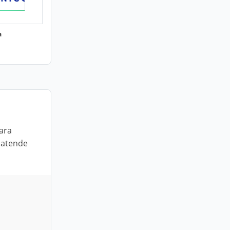
a
ara
 atende