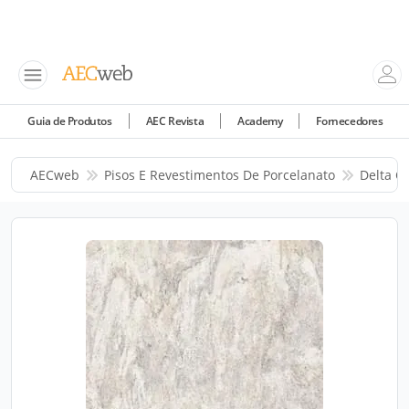
Guia de Produtos
AEC Revista
Academy
Fornecedores
AECweb
Pisos E Revestimentos De Porcelanato
Delta C