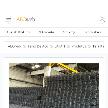
Guia de Produtos
AEC Revista
Academy
Fornecedores
AECweb
Telas De Aço
LAJIAN
Produtos
Tela Par