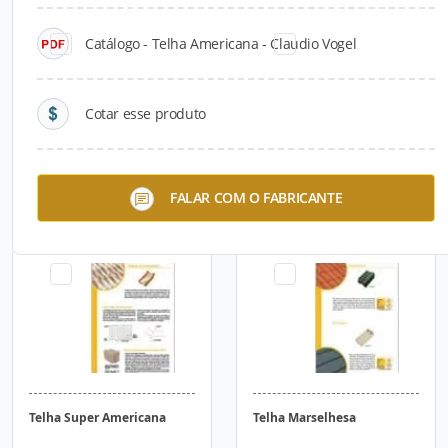
Catálogo - Telha Americana - Claudio Vogel
Cotar esse produto
Telha Espanhola
Telha Americana - Claudio
FALAR COM O FABRICANTE
Vogel
Telha Super Americana
Telha Marselhesa