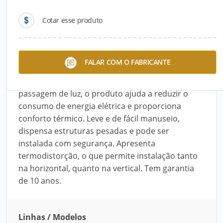
Cotar esse produto
Descrição do Produto
Com 14 anos de experiência na produção de
FALAR COM O FABRICANTE
telhas translúcidas a Luxtel lança sua nova linha
de Telhas Autoportantes. Sem prejuízo da
passagem de luz, o produto ajuda a reduzir o
consumo de energia elétrica e proporciona
conforto térmico. Leve e de fácil manuseio,
dispensa estruturas pesadas e pode ser
instalada com segurança. Apresenta
termodistorção, o que permite instalação tanto
na horizontal, quanto na vertical. Tem garantia
de 10 anos.
Linhas / Modelos