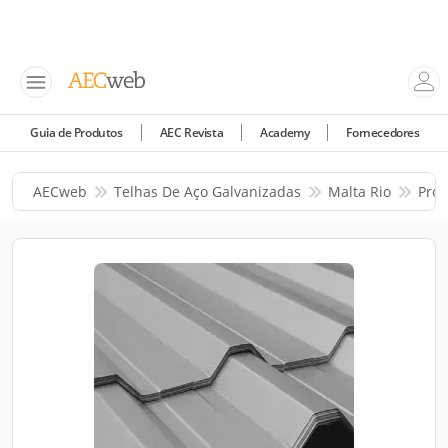
Guia de Produtos
AEC Revista
Academy
Fornecedores
AECweb
Telhas De Aço Galvanizadas
Malta Rio
Prod