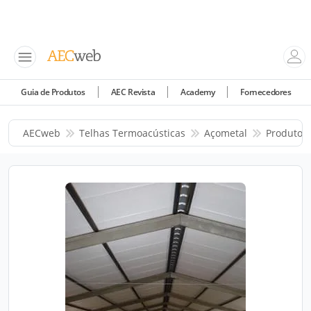
Guia de Produtos
AEC Revista
Academy
Fornecedores
AECweb
Telhas Termoacústicas
Açometal
Produtos