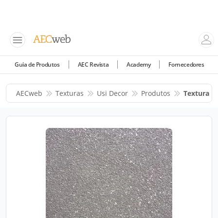
Guia de Produtos
AEC Revista
Academy
Fornecedores
AECweb
Texturas
Usi Decor
Produtos
Textura Pr