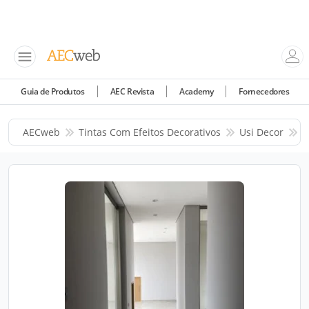
Guia de Produtos
AEC Revista
Academy
Fornecedores
AECweb
Tintas Com Efeitos Decorativos
Usi Decor
P