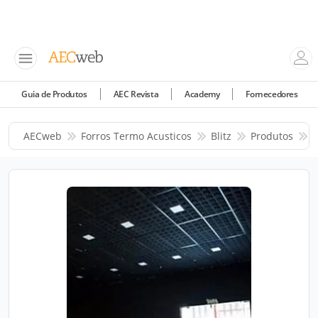
Guia de Produtos
AEC Revista
Academy
Fornecedores
AECweb
Forros Termo Acusticos
Blitz
Produtos
T