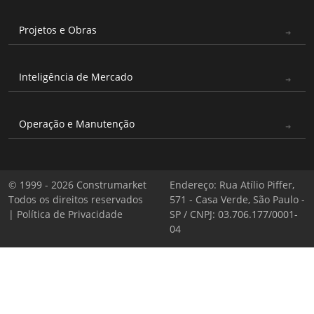
Projetos e Obras
Inteligência de Mercado
Operação e Manutenção
© 1999 - 2026 Construmarket
Endereço: Rua Atílio Piffer,
Todos os direitos reservados
571 - Casa Verde, São Paulo -
|
Política de Privacidade
SP / CNPJ: 03.706.177/0001-
04