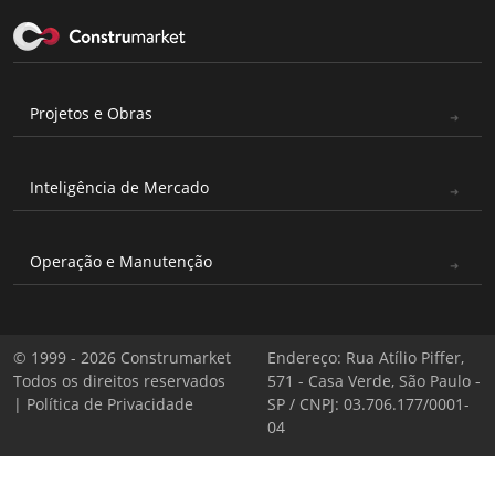
Projetos e Obras
Inteligência de Mercado
Operação e Manutenção
© 1999 - 2026 Construmarket
Endereço: Rua Atílio Piffer,
Todos os direitos reservados
571 - Casa Verde, São Paulo -
|
Política de Privacidade
SP / CNPJ: 03.706.177/0001-
04