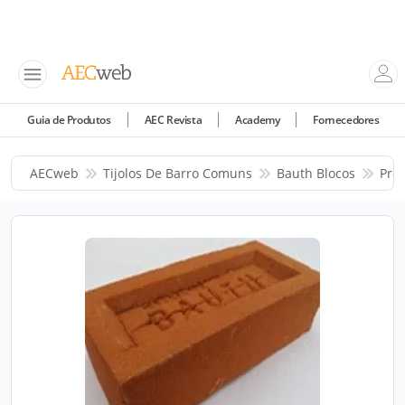
Guia de Produtos
AEC Revista
Academy
Fornecedores
AECweb
Tijolos De Barro Comuns
Bauth Blocos
Pro