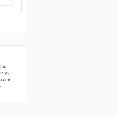
eção
ortas,
 Creme,
m