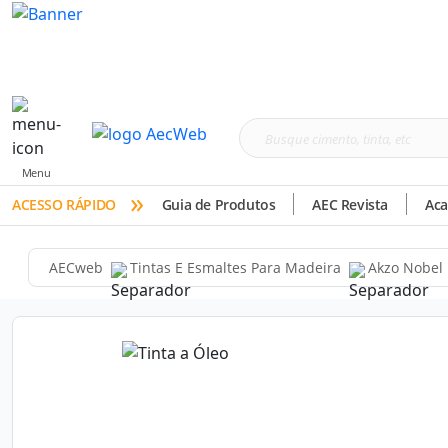
Busque
cimento,
Menu
»
tinta,
ACESSO RÁPIDO
Guia de Produtos
AEC Revista
Ac
etc
AECweb
Tintas E Esmaltes Para Madeira
Akzo Nobel