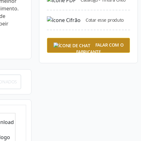
 melhor
dimento.
 de
Cotar esse produto
beir
FALAR COM O
FABRICANTE
IONADOS