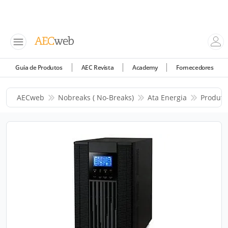
Guia de Produtos
AEC Revista
Academy
Fornecedores
AECweb
Nobreaks ( No-Breaks)
Ata Energia
Produto