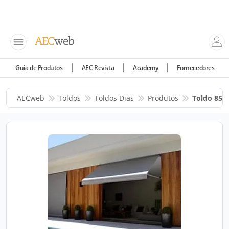
Guia de Produtos
AEC Revista
Academy
Fornecedores
AECweb
Toldos
Toldos Dias
Produtos
Toldo 850