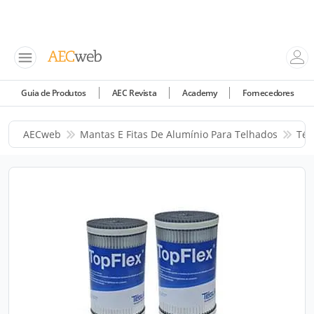
Guia de Produtos
AEC Revista
Academy
Fornecedores
AECweb
Mantas E Fitas De Alumínio Para Telhados
Tég