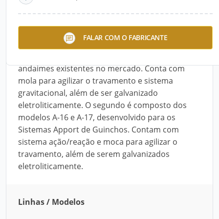
Descrição do Produto
A Apport Equipamentos fabrica dois modelos de
FALAR COM O FABRICANTE
Trava-quedas para Andaimes Suspensos. O
primeiro é o Modelo A-15, adaptável aos
andaimes existentes no mercado. Conta com
mola para agilizar o travamento e sistema
gravitacional, além de ser galvanizado
eletroliticamente. O segundo é composto dos
modelos A-16 e A-17, desenvolvido para os
Sistemas Apport de Guinchos. Contam com
sistema ação/reação e moca para agilizar o
travamento, além de serem galvanizados
eletroliticamente.
Linhas / Modelos