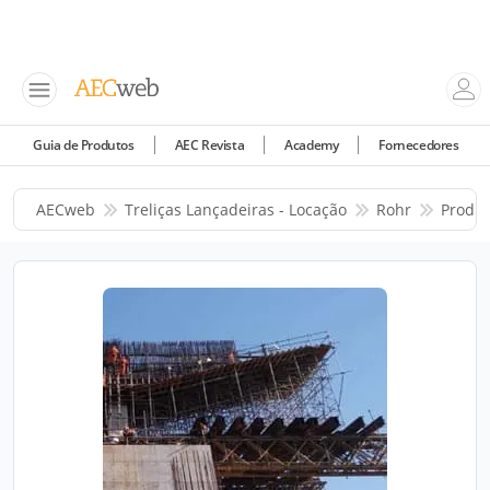
Guia de Produtos
AEC Revista
Academy
Fornecedores
AECweb
Treliças Lançadeiras - Locação
Rohr
Produt