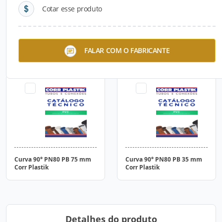
Cotar esse produto
Curva 90° PN80 PB 125 mm
Curva 90° PN80 PB 150mm
FALAR COM O FABRICANTE
Corr Plastik
Corr Plastik
Curva 90° PN80 PB 75 mm
Curva 90° PN80 PB 35 mm
Corr Plastik
Corr Plastik
Detalhes do produto