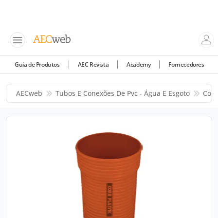
Guia de Produtos
AEC Revista
Academy
Fornecedores
AECweb
Tubos E Conexões De Pvc - Água E Esgoto
Corr