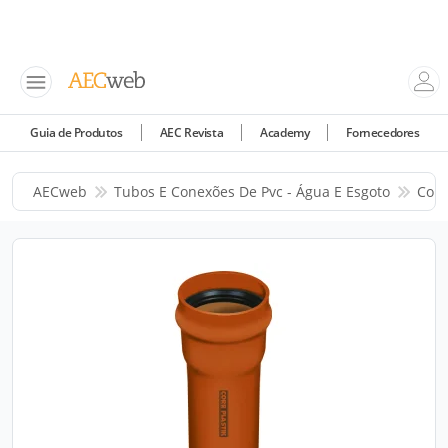
Guia de Produtos
AEC Revista
Academy
Fornecedores
AECweb
Tubos E Conexões De Pvc - Água E Esgoto
Corr