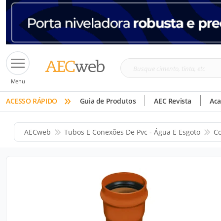
Busque
Menu
cimento,
»
tinta,
ACESSO RÁPIDO
Guia de Produtos
AEC Revista
Ac
etc
AECweb
Tubos E Conexões De Pvc - Água E Esgoto
Co