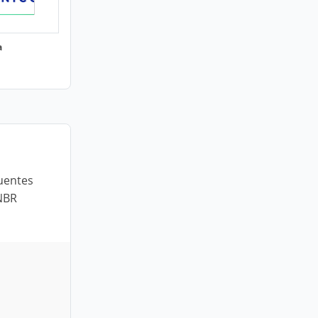
a
luentes
NBR