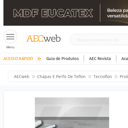
Busque
Menu
cimento,
»
tinta,
ACESSO RÁPIDO
Guia de Produtos
AEC Revista
Ac
etc
AECweb
Chapas E Perfis De Teflon
Tecnoflon
Pro