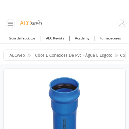
Guia de Produtos
AEC Revista
Academy
Fornecedores
AECweb
Tubos E Conexões De Pvc - Água E Esgoto
Corr