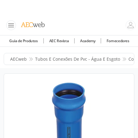
Guia de Produtos
AEC Revista
Academy
Fornecedores
AECweb
Tubos E Conexões De Pvc - Água E Esgoto
Corr