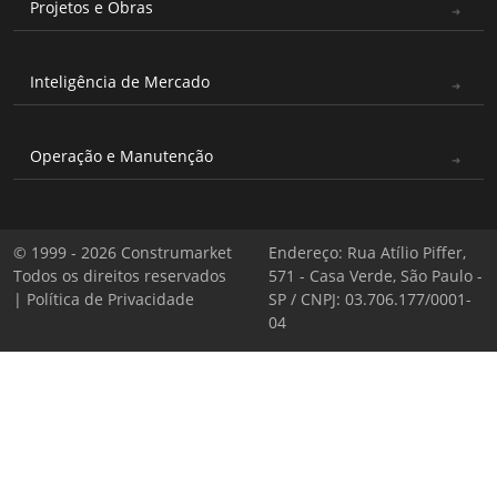
Projetos e Obras
Inteligência de Mercado
Operação e Manutenção
© 1999 - 2026 Construmarket
Endereço: Rua Atílio Piffer,
Todos os direitos reservados
571 - Casa Verde, São Paulo -
|
Política de Privacidade
SP / CNPJ: 03.706.177/0001-
04