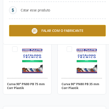
Cotar esse produto
Curva 90° PN80 PB 125 mm
Curva 90° PN80 PB 150mm
FALAR COM O FABRICANTE
Corr Plastik
Corr Plastik
Curva 90° PN80 PB 75 mm
Curva 90° PN80 PB 35 mm
Corr Plastik
Corr Plastik