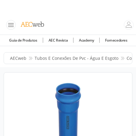
Guia de Produtos
AEC Revista
Academy
Fornecedores
AECweb
Tubos E Conexões De Pvc - Água E Esgoto
Corr