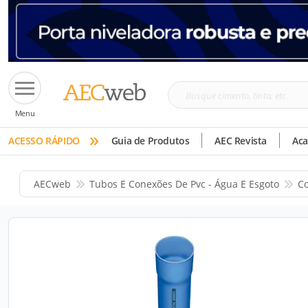
Busque
Menu
cimento,
»
tinta,
ACESSO RÁPIDO
Guia de Produtos
AEC Revista
Ac
etc
AECweb
Tubos E Conexões De Pvc - Água E Esgoto
Co