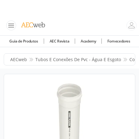
Guia de Produtos
AEC Revista
Academy
Fornecedores
AECweb
Tubos E Conexões De Pvc - Água E Esgoto
Corr