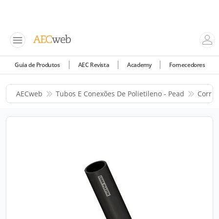
Guia de Produtos
AEC Revista
Academy
Fornecedores
AECweb
Tubos E Conexões De Polietileno - Pead
Corr P