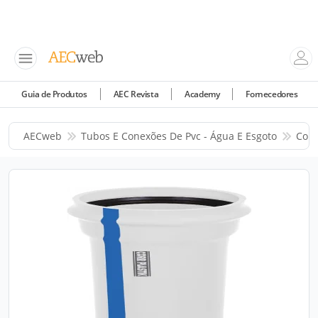
Guia de Produtos
AEC Revista
Academy
Fornecedores
AECweb
Tubos E Conexões De Pvc - Água E Esgoto
Corr