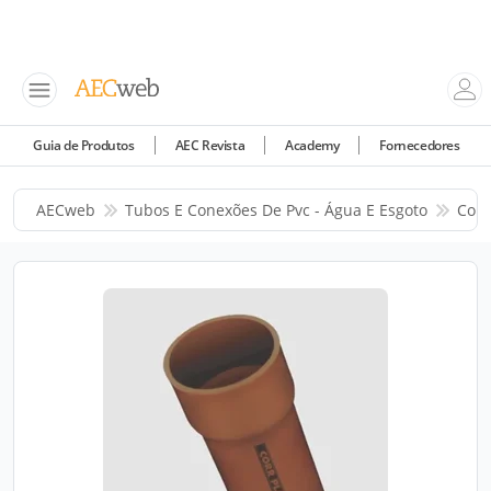
Guia de Produtos
AEC Revista
Academy
Fornecedores
AECweb
Tubos E Conexões De Pvc - Água E Esgoto
Corr