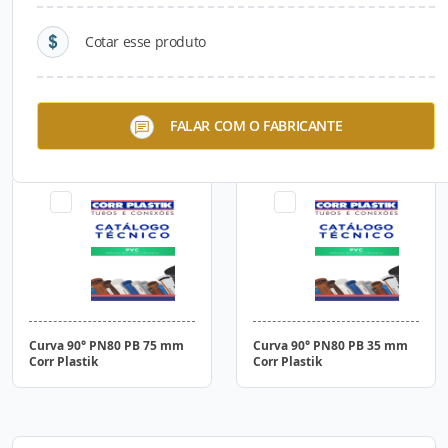
Cotar esse produto
Curva 90° PN80 PB 125 mm
Curva 90° PN80 PB 150mm
FALAR COM O FABRICANTE
Corr Plastik
Corr Plastik
Curva 90° PN80 PB 75 mm
Curva 90° PN80 PB 35 mm
Corr Plastik
Corr Plastik