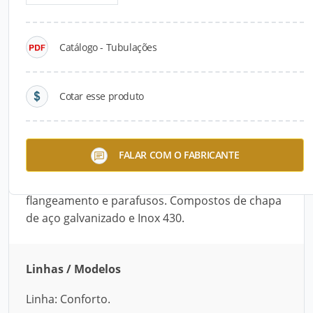
Detalhes do produto
Catálogo - Tubulações
Descrição do Produto
Os Dutos Projelmec têm como objetivo
Cotar esse produto
racionalizar a instalação de tubulações metálicas
com secção circular para passagem de ar limpo
ou com baixo teor de particulados leves. São
FALAR COM O FABRICANTE
montados por sistema de abraçadeiras,
dispensando os antigos sistemas de
flangeamento e parafusos. Compostos de chapa
de aço galvanizado e Inox 430.
Linhas / Modelos
Linha: Conforto.