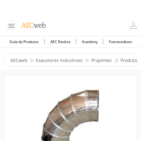
Guia de Produtos
AEC Revista
Academy
Fornecedores
AECweb
Exaustores Industriais
Projelmec
Produtos