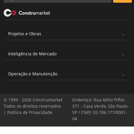
Projetos e Obras
Inteligência de Mercado
Operação e Manutenção
© 1999 - 2026 Construmarket
Endereço: Rua Atílio Piffer,
Todos os direitos reservados
571 - Casa Verde, São Paulo -
|
Política de Privacidade
SP / CNPJ: 03.706.177/0001-
04