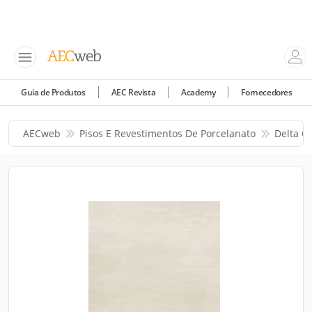
Guia de Produtos
AEC Revista
Academy
Fornecedores
AECweb
Pisos E Revestimentos De Porcelanato
Delta C