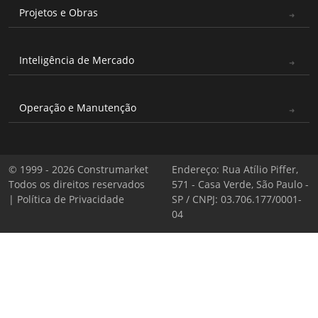
Projetos e Obras
Inteligência de Mercado
Operação e Manutenção
© 1999 - 2026 Construmarket
Endereço: Rua Atílio Piffer,
Todos os direitos reservados
571 - Casa Verde, São Paulo -
|
Política de Privacidade
SP / CNPJ: 03.706.177/0001-
04