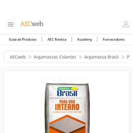
Guia de Produtos
AEC Revista
Academy
Fornecedores
AECweb
Argamassas Colantes
Argamassa Brasil
Pr