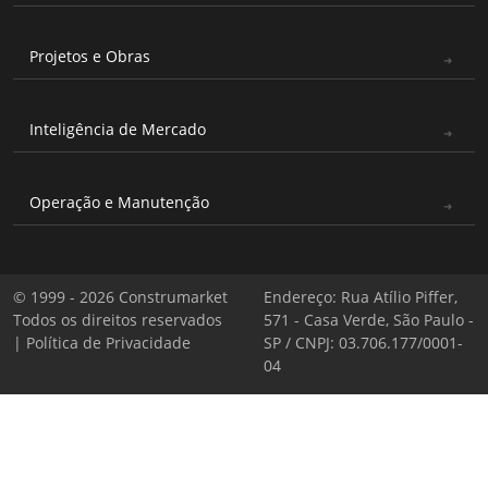
Projetos e Obras
Inteligência de Mercado
Operação e Manutenção
© 1999 - 2026 Construmarket
Endereço: Rua Atílio Piffer,
Todos os direitos reservados
571 - Casa Verde, São Paulo -
|
Política de Privacidade
SP / CNPJ: 03.706.177/0001-
04