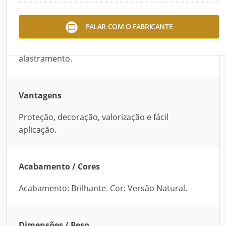
O Verniz Copal protege, decora e valoriza
FALAR COM O FABRICANTE
superfícies de madeira, realça o aspecto natural
da madeira, fácil aplicação e excelente
alastramento.
Vantagens
Proteção, decoração, valorização e fácil
aplicação.
Acabamento / Cores
Acabamento: Brilhante. Cor: Versão Natural.
Dimensões / Peso