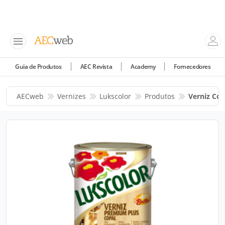
Guia de Produtos
AEC Revista
Academy
Fornecedores
AECweb
Vernizes
Lukscolor
Produtos
Verniz Cop