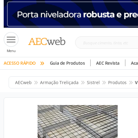
Busque
Menu
cimento,
»
tinta,
ACESSO RÁPIDO
Guia de Produtos
AEC Revista
Ac
etc
AECweb
Armação Treliçada
Sistrel
Produtos
V