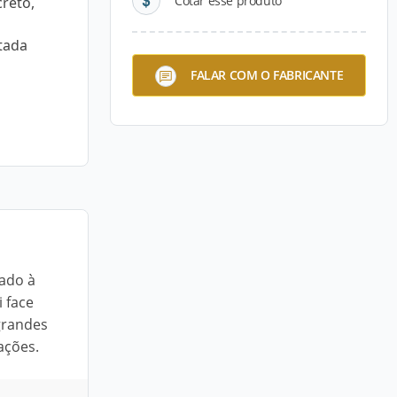
Cotar esse produto
reto,
tada
FALAR COM O FABRICANTE
ado à
 face
 grandes
ações.