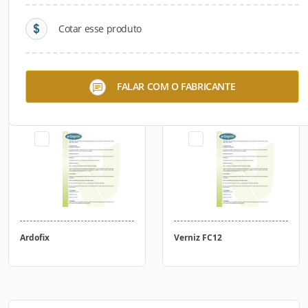
Cotar esse produto
Fuseprotec Selador
Tintacryl
FALAR COM O FABRICANTE
Ardofix
Verniz FC12