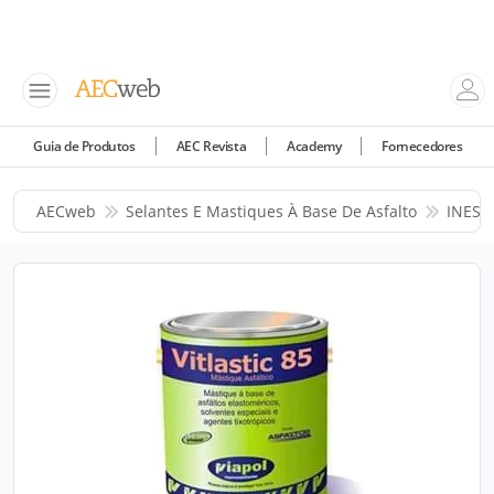
Guia de Produtos
AEC Revista
Academy
Fornecedores
AECweb
Selantes E Mastiques À Base De Asfalto
INES 