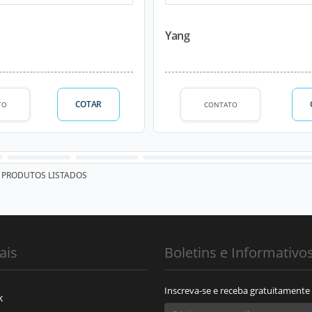
Yang
COTAR
TO
CONTATO
PRODUTOS LISTADOS
ais
Boletins e Informativo
Inscreva-se e receba gratuitamente
k