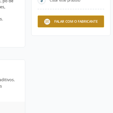
Cotar esse produto
, pó de
es,
s.
FALAR COM O FABRICANTE
ditivos.
as