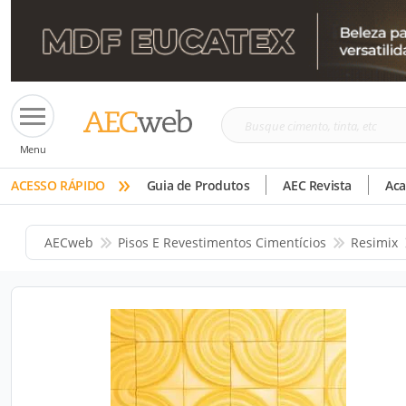
Busque
Menu
cimento,
»
tinta,
ACESSO RÁPIDO
Guia de Produtos
AEC Revista
Ac
etc
AECweb
Pisos E Revestimentos Cimentícios
Resimix