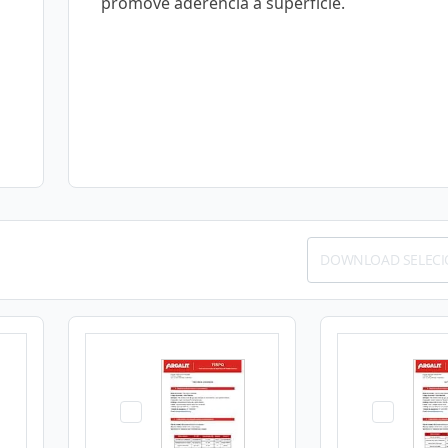
promove aderência à superfície.
DOWNLOAD SELEC