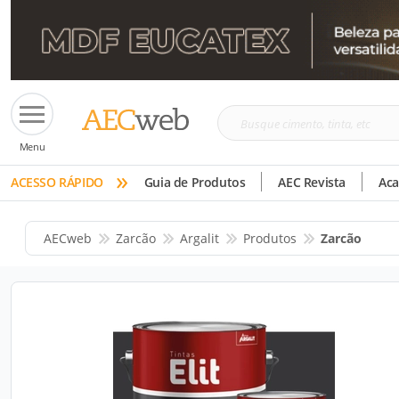
Busque
Menu
cimento,
»
tinta,
ACESSO RÁPIDO
Guia de Produtos
AEC Revista
Ac
etc
AECweb
Zarcão
Argalit
Produtos
Zarcão