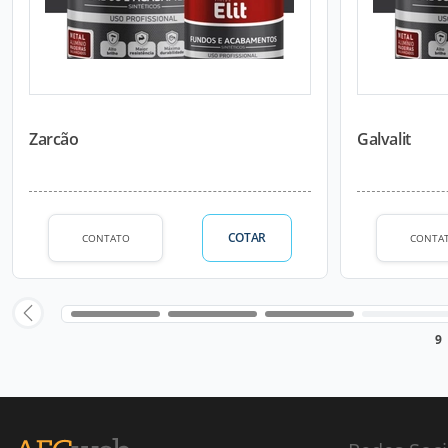
Zarcão
Galvalit
COTAR
CONTATO
CONTA
9