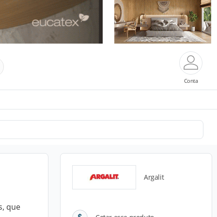
Conta
Argalit
s, que