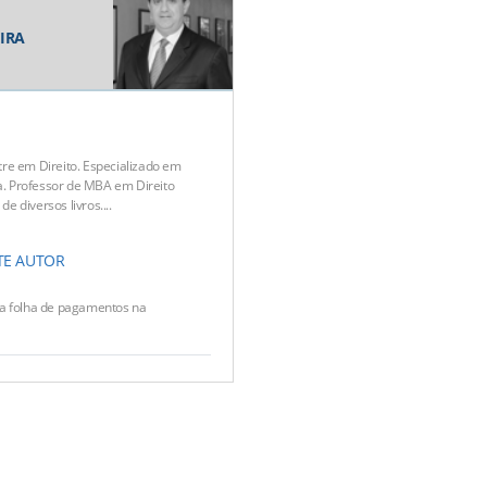
EIRA
e em Direito. Especializado em
ia. Professor de MBA em Direito
de diversos livros....
TE AUTOR
a folha de pagamentos na