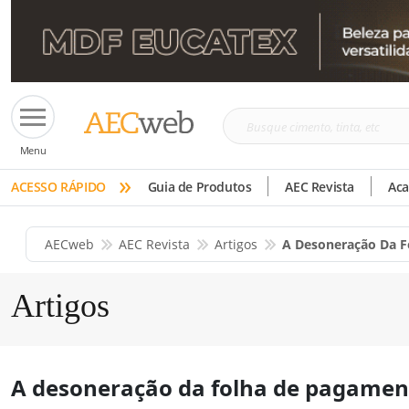
Busque
Menu
cimento,
»
tinta,
ACESSO RÁPIDO
Guia de Produtos
AEC Revista
Ac
etc
AECweb
AEC Revista
Artigos
A Desoneração Da F
Artigos
A desoneração da folha de pagament