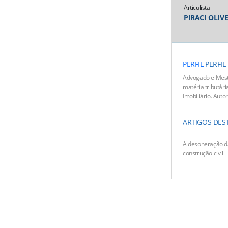
Articulista
PIRACI OLIV
PERFIL
PERFIL
Advogado e Mestr
matéria tributár
Imobiliário. Autor 
ARTIGOS DES
A desoneração d
construção civil