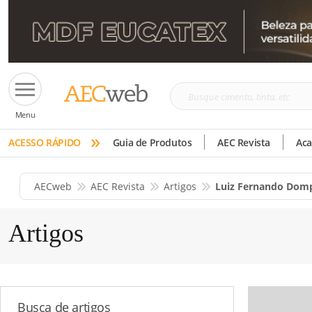
Busque
Menu
cimento,
»
tinta,
ACESSO RÁPIDO
Guia de Produtos
AEC Revista
Ac
etc
AECweb
AEC Revista
Artigos
Luiz Fernando Domp
Artigos
Busca de artigos